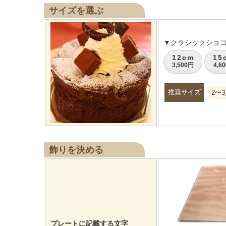
サイズを選ぶ
▼クラシックショ
12cm
15
3,500円
4,6
推奨サイズ
2〜3
飾りを決める
プレートに記載する文字