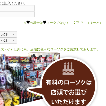
にご記入ください。
※
の場合は
マークではなく、文字で （はーと） 
（大・小）以外にも、店頭に色々なローソクをご用意しております。