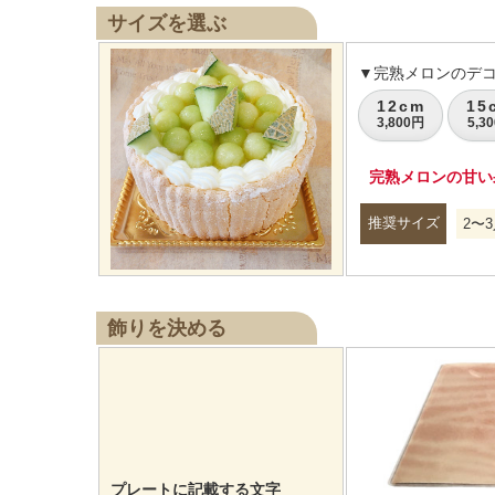
サイズを選ぶ
▼完熟メロンのデ
12cm
15
3,800円
5,3
完熟メロンの甘い
推奨サイズ
2〜3
飾りを決める
プレートに記載する文字