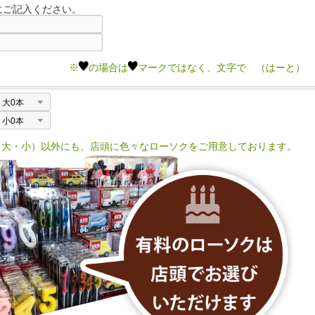
にご記入ください。
※
の場合は
マークではなく、文字で （はーと） 
（大・小）以外にも、店頭に色々なローソクをご用意しております。