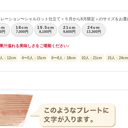
コレーション〜シャルロット仕立て＜５月から8月限定＞のサイズをお選
cm
18cm
19.5cm
21cm
24cm
00円
7,000円
8,100円
9,600円
13,300円
果汁溢れる美味しさをご堪能ください♪
人：12cm
4〜5人：15cm
6〜8人：18cm
10人：21cm
15人：24cm