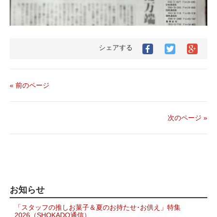
シェアする
Facebook
Twitter
Goog
で
で
シ
シ
シ
ェ
ェ
ェ
ア
ア
ア
す
« 前のページ
す
す
る
る
る
次のページ »
お知らせ
「スタッフの推しお菓子＆夏のお持たせ･お供え」特集
2026（SHOKADO通信）