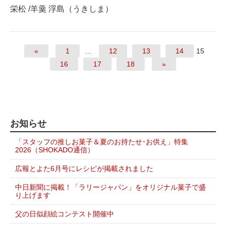
栄松 /羊羹 浮島（うきしま）
«
1
…
12
13
14
15
16
17
18
»
お知らせ
「スタッフの推しお菓子＆夏のお持たせ･お供え」特集
2026（SHOKADO通信）
広報とよた6月号にレシピが掲載されました
中日新聞に掲載！「ラリージャパン」をオリジナル菓子で盛
り上げます
父の日似顔絵コンテスト開催中