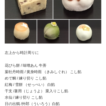
左上から時計周りに
花びら餅 / 味噌あん 牛蒡
葉牡丹時雨 / 黄身時雨 （きみしぐれ） こし餡
めで鯛 / 練り切り こし餡
紅梅 / 雪餅 （せっぺい） 白餡
干支 /薯用（じょうよ） 栗入りこし餡
水仙 / 練り切り こし餡
日の出鶴 /外郎（ういろう）白餡