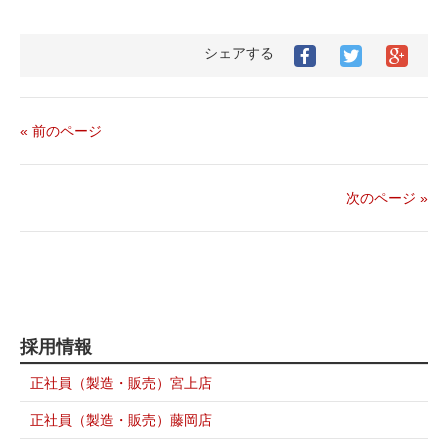
シェアする
Facebook
Twitter
Goog
で
で
シ
シ
シ
ェ
ェ
ェ
ア
ア
ア
す
« 前のページ
す
す
る
る
る
次のページ »
採用情報
正社員（製造・販売）宮上店
正社員（製造・販売）藤岡店