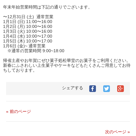
年末年始営業時間は下記の通りでございます。
〜12月31日 (土) 通常営業
1月1日 (日) 11:00〜16:00
1月2日 (月) 10:00〜16:00
1月3日 (火) 10:00〜16:00
1月4日 (水) 10:00〜17:00
1月5日 (木) 10:00〜17:00
1月6日 (金)~ 通常営業
※通常の営業時間 9:00~18:00
帰省土産やお年賀にぜひ菓子処松華堂のお菓子をご利用ください。
新春にふさわしい上生菓子やケーキなどもたくさんご用意してお待
ちしております。
シェアする
Facebook
Twitter
Goog
で
で
シ
シ
シ
ェ
ェ
ェ
ア
ア
ア
す
« 前のページ
す
す
る
る
る
次のページ »