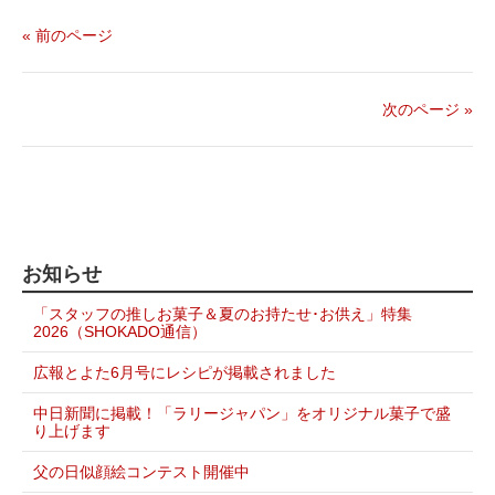
ェ
ェ
ア
ア
ア
す
« 前のページ
す
す
る
る
る
次のページ »
お知らせ
「スタッフの推しお菓子＆夏のお持たせ･お供え」特集
2026（SHOKADO通信）
広報とよた6月号にレシピが掲載されました
中日新聞に掲載！「ラリージャパン」をオリジナル菓子で盛
り上げます
父の日似顔絵コンテスト開催中