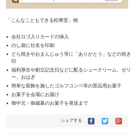
「こんなこともできる松華堂」例
会社ロゴ入りカードの挿入
のし袋に社名を印刷
どら焼きやおまんじゅう等に「ありがとう」などの焼き
印
福利厚生や創立記念日などに配るシュークリーム、ゼリ
ー、おはぎ
簡単な装飾を施したゴルフコンペ等の景品用お菓子
お菓子を会場にお届け
御中元・御歳暮のお菓子を発送まで
シェアする
Facebook
Twitter
Goog
で
で
シ
シ
シ
ェ