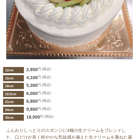
2,950
円 (税込)
12cm
4,100
円 (税込)
15cm
5,300
円 (税込)
18cm
6,000
円 (税込)
19.5cm
6,800
円 (税込)
21cm
9,800
円 (税込)
24cm
18,000
円 (税込)
30cm
ふんわりしっとりのスポンジに4種の生クリームをブレンドし
た、口どけが良く軽やかな乳味感を備えた生クリームを重ねた最